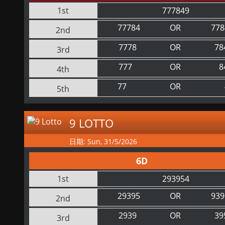
1st
777849
77784
OR
778
2nd
7778
OR
78
3rd
777
OR
8
4th
77
OR
5th
9 LOTTO
日期: Sun, 31/5/2026
6D
1st
293954
29395
OR
939
2nd
2939
OR
39
3rd