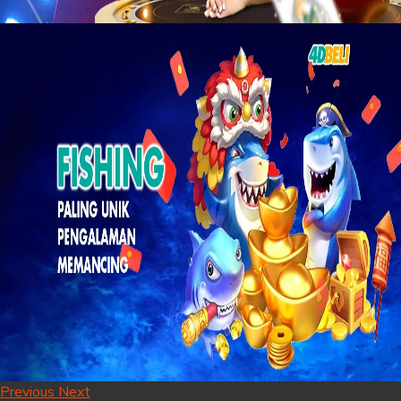
Previous
Next