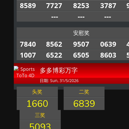
8589
7727
8253
3787
---
---
---
安慰奖
7840
8562
9507
0639
1007
6522
6505
8603
多多博彩万字
日期: Sun, 31/5/2026
头奖
二奖
1660
6839
三奖
5093