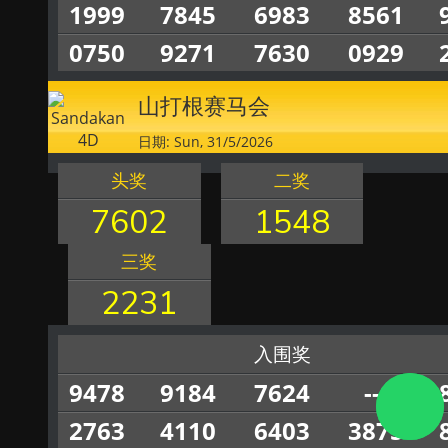
1999
7845
6983
8561
0750
9271
7630
0929
山打根赛马会
日期: Sun, 31/5/2026
头奖
二奖
7602
1548
三奖
2231
入围奖
9478
9184
7624
---
2763
4110
6403
3875