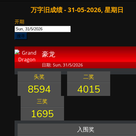
万字旧成绩 - 31-05-2026, 星期日
开期
搜寻
豪龙
日期: Sun, 31/5/2026
头奖
二奖
8594
4015
三奖
1695
入围奖