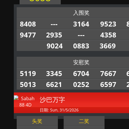
入围奖
8408
---
3164
9523
9477
2935
---
4358
9024
0883
3669
安慰奖
5119
3345
6704
7667
5013
6621
0252
6597
沙巴万字
日期: Sun, 31/5/2026
头奖
二奖