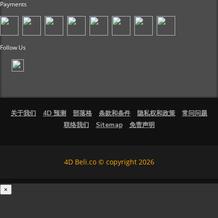
Payments
Follow Us
关于我们
4D 预测
部落格
条款和条件
隐私权和政策
常问问题
联络我们
Sitemap
免责声明
4D Beli.co © copyright 2026
×
载入中...