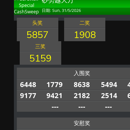
日期: Sun, 31/5/2026
头奖
二奖
5857
1908
三奖
5159
入围奖
6448
1779
8638
5494
9177
9421
2182
2514
---
---
---
安慰奖