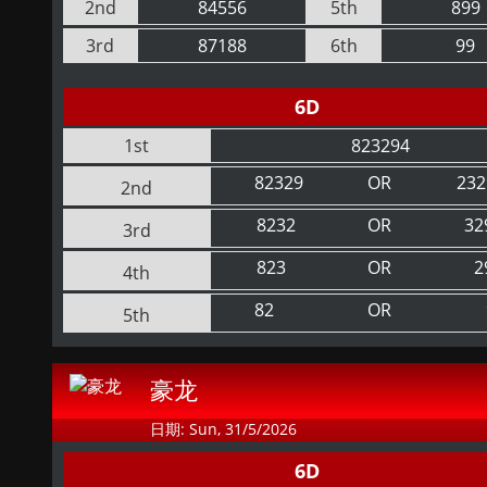
2nd
84556
5th
899
3rd
87188
6th
99
6D
1st
823294
82329
OR
232
2nd
8232
OR
32
3rd
823
OR
2
4th
82
OR
5th
豪龙
日期: Sun, 31/5/2026
6D