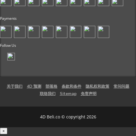
Payments
Follow Us
关于我们
4D 预测
部落格
条款和条件
隐私权和政策
常问问题
联络我们
Sitemap
免责声明
4D Beli.co © copyright 2026
×