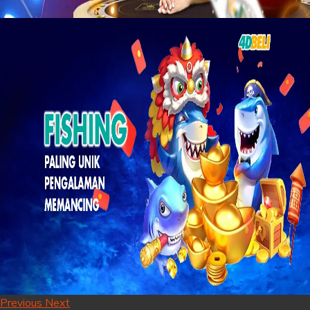
Previous
Next