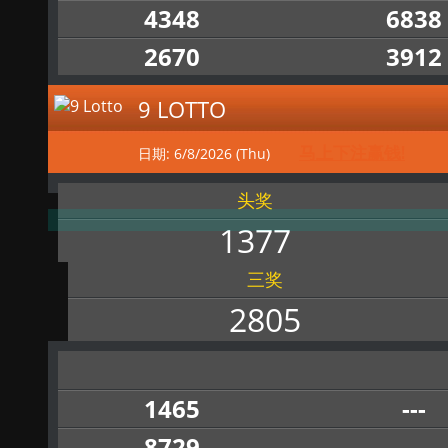
4348
6838
2670
3912
9 LOTTO
马上下注赢钱!
日期: 6/8/2026 (Thu)
头奖
1377
三奖
2805
1465
---
8729
---