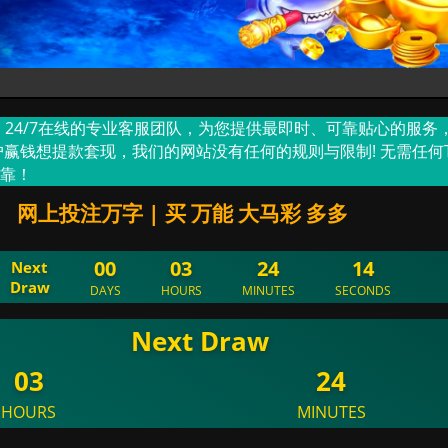
注网站。24/7在线的专业客服团队，为您提供最即时、可靠贴心的
钱想提款套现，我们的网站没有任何的规则与限制! 无需任何Tur
靠！
网上投注万字 | 买 万能 大马彩 多多
00
03
24
12
Next
Draw
DAYS
HOURS
MINUTES
SECONDS
Next Draw
03
24
HOURS
MINUTES