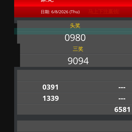
马上下注赢钱!
日期: 6/8/2026 (Thu)
头奖
0980
三奖
9094
0391
---
1339
---
6581