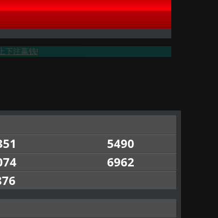
上下注赢钱!
351
5490
074
6962
876