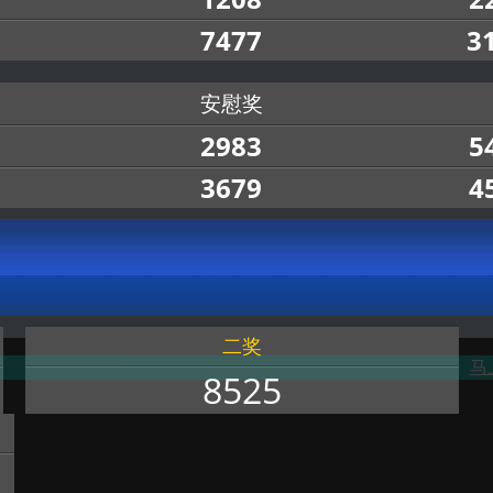
7477
3
安慰奖
2983
5
3679
4
二奖
马
8525