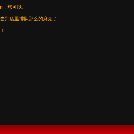
gm，您可以。
去到店里排队那么的麻烦了。
！