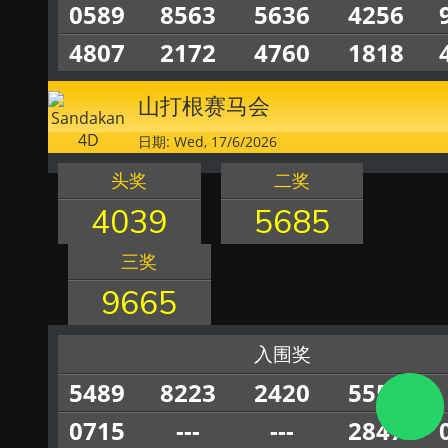
0589
8563
5636
4256
4807
2172
4760
1818
山打根赛马会
日期: Wed, 17/6/2026
头奖
二奖
4039
5685
三奖
9665
入围奖
5489
8223
2420
5551
0715
---
---
2847