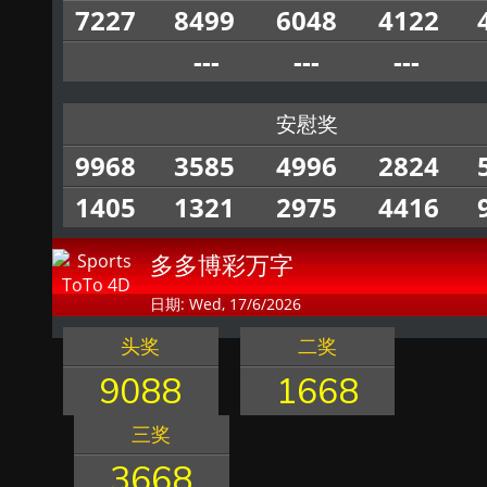
7227
8499
6048
4122
---
---
---
安慰奖
9968
3585
4996
2824
1405
1321
2975
4416
多多博彩万字
日期: Wed, 17/6/2026
头奖
二奖
9088
1668
三奖
3668