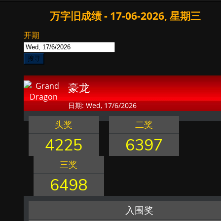
万字旧成绩 - 17-06-2026, 星期三
开期
搜寻
豪龙
日期: Wed, 17/6/2026
头奖
二奖
4225
6397
三奖
6498
入围奖