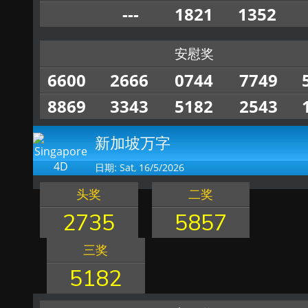
---
1821
1352
安慰奖
6600
2666
0744
7749
8869
3343
5182
2543
新加坡万字
日期: Sat, 16/5/2026
头奖
二奖
2735
5857
三奖
5182