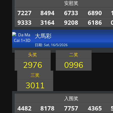
安慰奖
7227
8494
6733
6890
9333
3164
9208
6186
大馬彩
日期: Sat, 16/5/2026
头奖
二奖
2976
0996
三奖
3011
入围奖
4482
8178
7757
4365