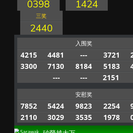
0398
1424
三奖
2440
入围奖
4215
4481
---
3721
3300
7130
8184
5183
---
---
2151
安慰奖
7852
5424
9823
2254
2110
3029
3535
1978
砂勞越大万