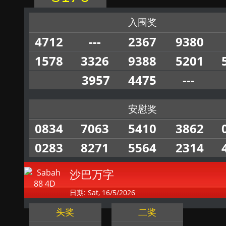
入围奖
4712
---
2367
9380
1578
3326
9388
5201
3957
4475
---
安慰奖
0834
7063
5410
3862
0283
8271
5564
2314
沙巴万字
日期: Sat, 16/5/2026
头奖
二奖