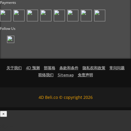
Payments
Follow Us
关于我们
4D 预测
部落格
条款和条件
隐私权和政策
常问问题
联络我们
Sitemap
免责声明
4D Beli.co © copyright 2026
×
载入中...