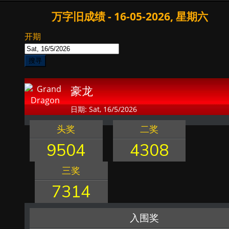
万字旧成绩 - 16-05-2026, 星期六
开期
搜寻
豪龙
日期: Sat, 16/5/2026
头奖
二奖
9504
4308
三奖
7314
入围奖