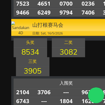
7523
4651
0700
0236
9466
6249
9794
7406
山打根赛马会
日期: Sat, 16/5/2026
头奖
二奖
8534
3082
三奖
3905
入围奖
2104
3706
---
9637
6743
---
1804
1620