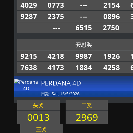
4029
0773
---
2154
9287
2375
---
0896
---
6515
2750
安慰奖
9215
4218
9987
1926
7638
4173
1884
4258
PERDANA 4D
日期: Sat, 16/5/2026
头奖
二奖
0013
2969
三奖