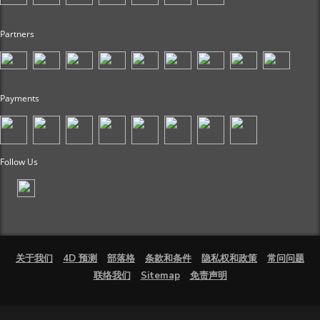
Partners
Payments
Follow Us
关于我们
4D 预测
部落格
条款和条件
隐私权和政策
常问问题
联络我们
Sitemap
免责声明