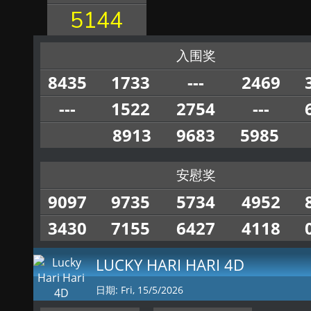
5144
入围奖
8435
1733
---
2469
---
1522
2754
---
8913
9683
5985
安慰奖
9097
9735
5734
4952
3430
7155
6427
4118
LUCKY HARI HARI 4D
日期: Fri, 15/5/2026