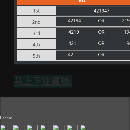
6D
1st
421947
42194
OR
219
2nd
4219
OR
19
3rd
421
OR
9
4th
42
OR
5th
马上下注赢钱!
License