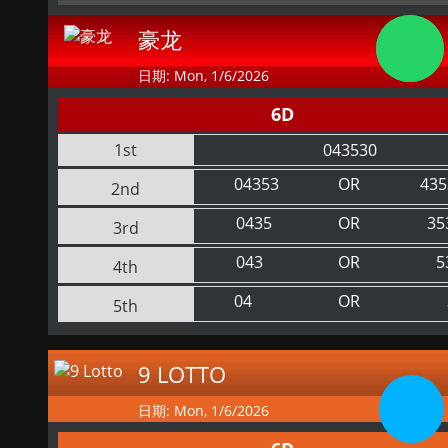
豪龙
日期: Mon, 1/6/2026
6D
1st
043530
04353
OR
435
2nd
0435
OR
35
3rd
043
OR
5
4th
04
OR
5th
9 LOTTO
日期: Mon, 1/6/2026