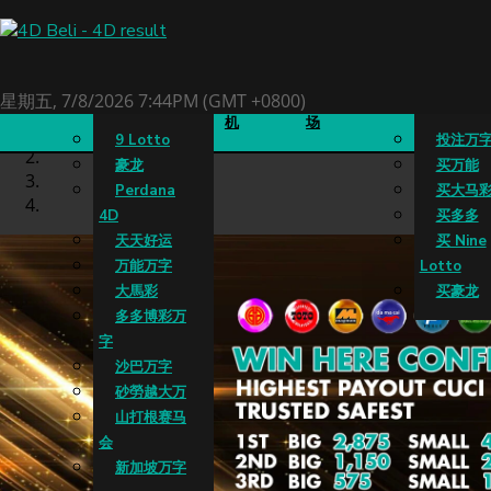
4D成绩
老虎
真人娱乐
买万字
星期五, 7/8/2026 7:44PM (GMT +0800)
机
场
9 Lotto
投注万
豪龙
买万能
Perdana
买大马
4D
买多多
天天好运
买 Nine
万能万字
Lotto
大馬彩
买豪龙
多多博彩万
字
沙巴万字
砂勞越大万
山打根赛马
会
新加坡万字