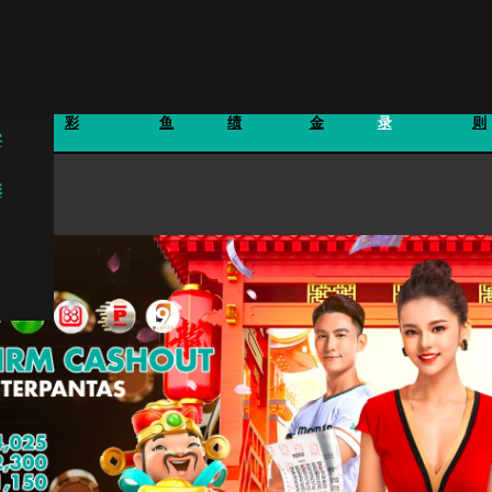
体育博
钓
旧成
奖
万字记
彩
鱼
绩
金
录
则
字
彩