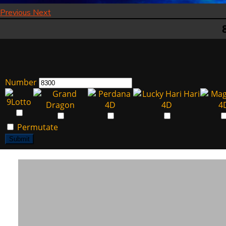
Previous
Next
Number
Permutate
Submit