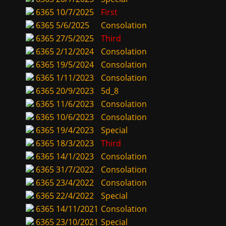
6365
10/7/2025
First
6365
5/6/2025
Consolation
6365
27/5/2025
Third
6365
2/12/2024
Consolation
6365
19/5/2024
Consolation
6365
1/11/2023
Consolation
6365
20/9/2023
5d_8
6365
11/6/2023
Consolation
6365
10/6/2023
Consolation
6365
19/4/2023
Special
6365
18/3/2023
Third
6365
14/1/2023
Consolation
6365
31/7/2022
Consolation
6365
23/4/2022
Consolation
6365
22/4/2022
Special
6365
14/11/2021
Consolation
6365
23/10/2021
Special