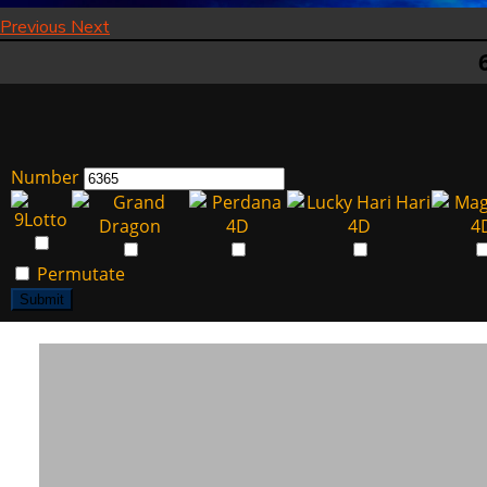
Previous
Next
Number
Permutate
Submit