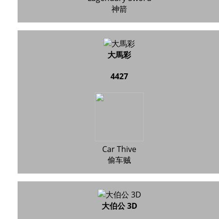
神箭
大馬彩
4427
Car Thive
偷车贼
大伯公 3D