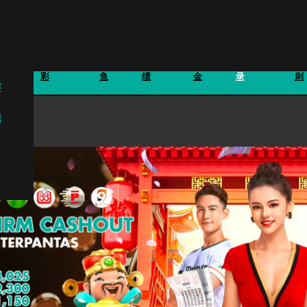
体育博
钓
旧成
奖
万字记
彩
鱼
绩
金
录
则
字
彩