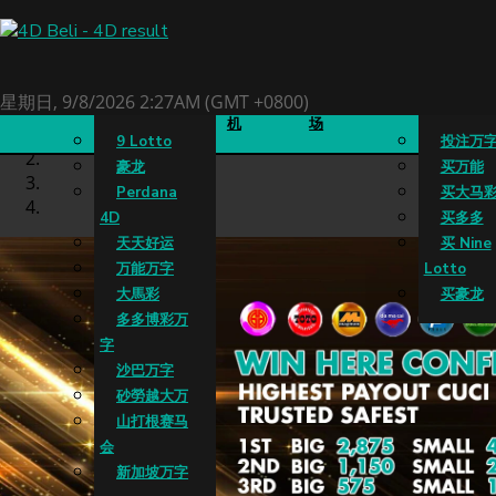
4D成绩
老虎
真人娱乐
买万字
星期日, 9/8/2026 2:27AM (GMT +0800)
机
场
9 Lotto
投注万
豪龙
买万能
Perdana
买大马
4D
买多多
天天好运
买 Nine
万能万字
Lotto
大馬彩
买豪龙
多多博彩万
字
沙巴万字
砂勞越大万
山打根赛马
会
新加坡万字