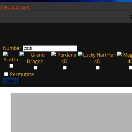
Previous
Next
Number
Permutate
Submit