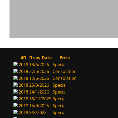
4D
Draw Date
Prize
2018
13/6/2026
Special
2018
27/5/2026
Consolation
2018
12/5/2026
Consolation
2018
25/3/2026
Special
2018
24/1/2026
Special
2018
18/11/2025
Special
2018
15/9/2025
Special
2018
8/8/2025
Special