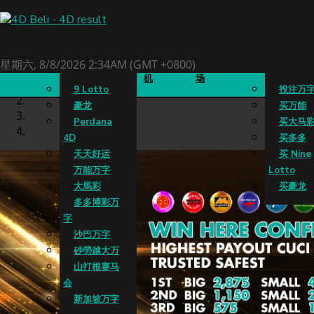
4D成绩
老虎
真人娱乐
买万字
星期六, 8/8/2026 2:34AM (GMT +0800)
机
场
9 Lotto
投注万
豪龙
买万能
Perdana
买大马
4D
买多多
天天好运
买 Nine
万能万字
Lotto
大馬彩
买豪龙
多多博彩万
字
沙巴万字
砂勞越大万
山打根赛马
会
新加坡万字