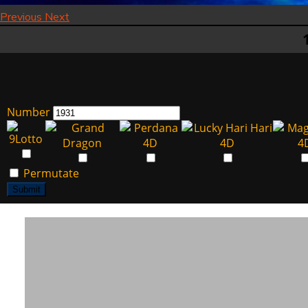
Previous
Next
Number
Permutate
Submit