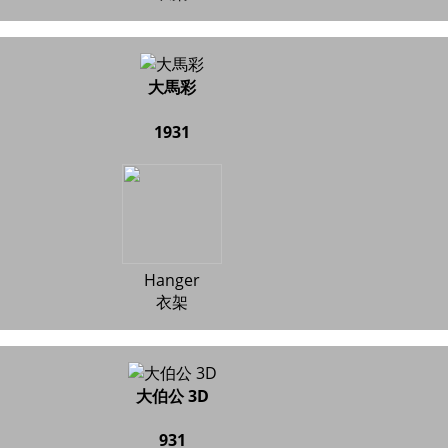
大馬彩
1931
Hanger
衣架
大伯公 3D
931