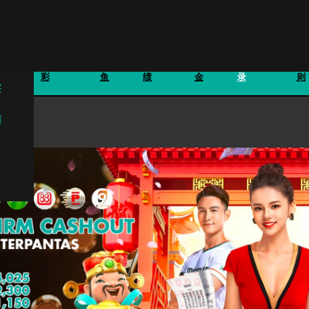
体育博
钓
旧成
奖
万字记
彩
鱼
绩
金
录
则
字
彩