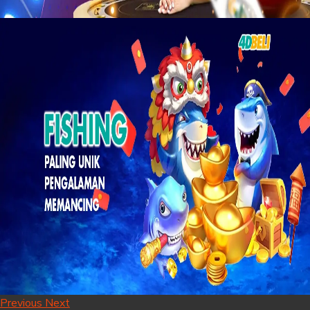
Previous
Next