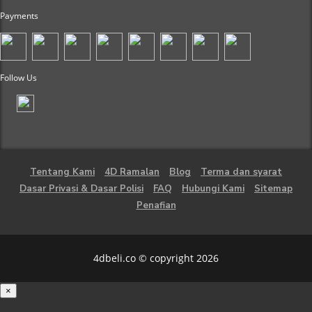
Payments
Follow Us
Tentang Kami
4D Ramalan
Blog
Terma dan syarat
Dasar Privasi & Dasar Polisi
FAQ
Hubungi Kami
Sitemap
Penafian
4dbeli.co © copyright 2026
×