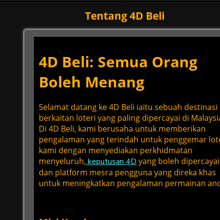
Tentang 4D Beli
4D Beli: Semua Orang
Boleh Menang
Selamat datang ke 4D Beli iaitu sebuah destinasi
berkaitan loteri yang paling dipercayai di Malaysi
Di 4D Beli, kami berusaha untuk memberikan
pengalaman yang terindah untuk penggemar lot
kami dengan menyediakan perkhidmatan
menyeluruh,
yang boleh dipercayai
keputusan 4D
dan platform mesra pengguna yang direka khas
untuk meningkatkan pengalaman permainan and