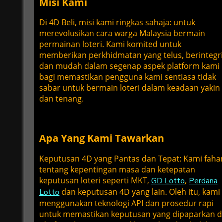
Misi Kami
Di 4D Beli, misi kami ringkas sahaja: untuk
merevolusikan cara warga Malaysia bermain
permainan loteri. Kami komited untuk
memberikan perkhidmatan yang telus, berintegri
dan mudah dalam segenap aspek platform kami
bagi memastikan pengguna kami sentiasa tidak
sabar untuk bermain loteri dalam keadaan yakin
dan tenang.
Apa Yang Kami Tawarkan
Keputusan 4D yang Pantas dan Tepat: Kami fah
tentang kepentingan masa dan ketepatan
keputusan loteri seperti MKT,
,
GD Lotto
Perdana
dan keputusan 4D yang lain. Oleh itu, kami
Lotto
menggunakan teknologi API dan prosedur rapi
untuk memastikan keputusan yang dipaparkan d